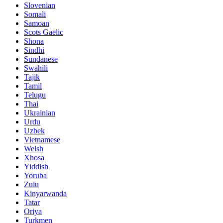
Slovenian
Somali
Samoan
Scots Gaelic
Shona
Sindhi
Sundanese
Swahili
Tajik
Tamil
Telugu
Thai
Ukrainian
Urdu
Uzbek
Vietnamese
Welsh
Xhosa
Yiddish
Yoruba
Zulu
Kinyarwanda
Tatar
Oriya
Turkmen