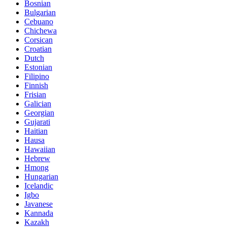
Bosnian
Bulgarian
Cebuano
Chichewa
Corsican
Croatian
Dutch
Estonian
Filipino
Finnish
Frisian
Galician
Georgian
Gujarati
Haitian
Hausa
Hawaiian
Hebrew
Hmong
Hungarian
Icelandic
Igbo
Javanese
Kannada
Kazakh