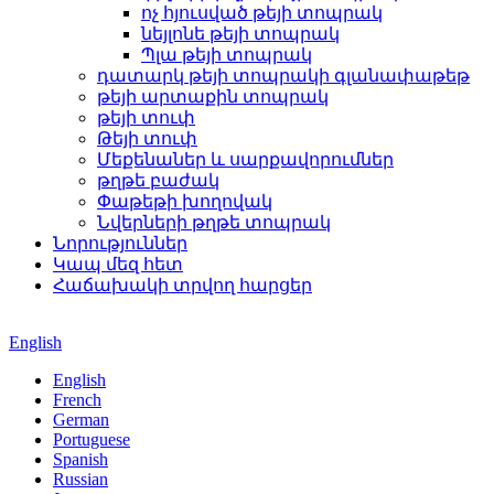
ոչ հյուսված թեյի տոպրակ
նեյլոնե թեյի տոպրակ
Պլա թեյի տոպրակ
դատարկ թեյի տոպրակի գլանափաթեթ
թեյի արտաքին տոպրակ
թեյի տուփ
Թեյի տուփ
Մեքենաներ և սարքավորումներ
թղթե բաժակ
Փաթեթի խողովակ
Նվերների թղթե տոպրակ
Նորություններ
Կապ մեզ հետ
Հաճախակի տրվող հարցեր
English
English
French
German
Portuguese
Spanish
Russian