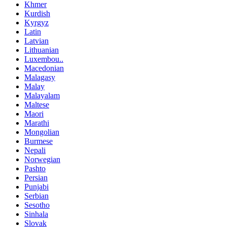
Khmer
Kurdish
Kyrgyz
Latin
Latvian
Lithuanian
Luxembou..
Macedonian
Malagasy
Malay
Malayalam
Maltese
Maori
Marathi
Mongolian
Burmese
Nepali
Norwegian
Pashto
Persian
Punjabi
Serbian
Sesotho
Sinhala
Slovak