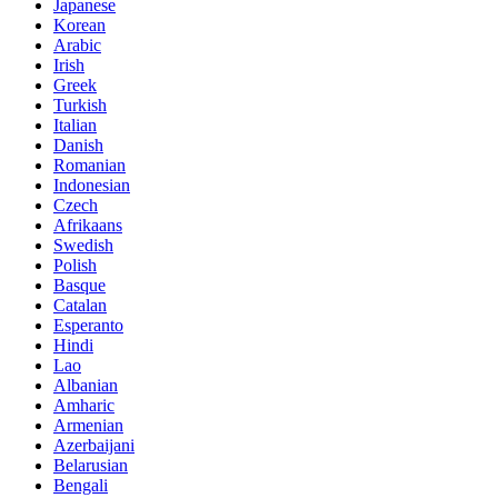
Japanese
Korean
Arabic
Irish
Greek
Turkish
Italian
Danish
Romanian
Indonesian
Czech
Afrikaans
Swedish
Polish
Basque
Catalan
Esperanto
Hindi
Lao
Albanian
Amharic
Armenian
Azerbaijani
Belarusian
Bengali