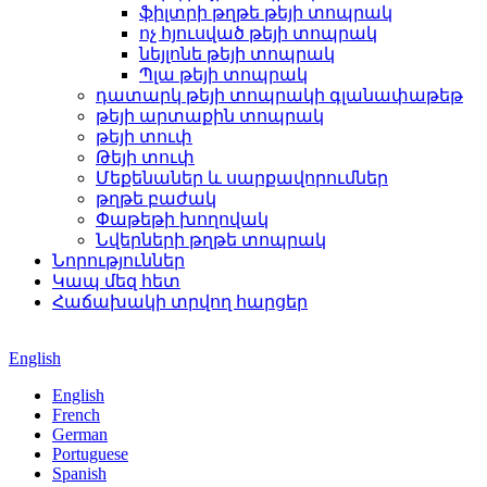
ֆիլտրի թղթե թեյի տոպրակ
ոչ հյուսված թեյի տոպրակ
նեյլոնե թեյի տոպրակ
Պլա թեյի տոպրակ
դատարկ թեյի տոպրակի գլանափաթեթ
թեյի արտաքին տոպրակ
թեյի տուփ
Թեյի տուփ
Մեքենաներ և սարքավորումներ
թղթե բաժակ
Փաթեթի խողովակ
Նվերների թղթե տոպրակ
Նորություններ
Կապ մեզ հետ
Հաճախակի տրվող հարցեր
English
English
French
German
Portuguese
Spanish