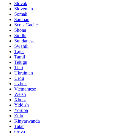
Slovak
Slovenian
Somali
Samoan
Scots Gaelic
Shona
Sindhi
Sundanese
Swahili
Tajik
Tamil
Telugu
Thai
Ukrainian
Urdu
Uzbek
Vietnamese
Welsh
Xhosa
Yiddish
Yoruba
Zulu
Kinyarwanda
Tatar
Oriya