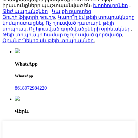
իրավունքները պաշտպանված են։
Խորհուրդներ
-
Թեժ ապրանքներ
-
Կայքի քարտեզ
Յուղի ֆիլտրի թուղթ
,
Կարո՞ղ եմ թեյի տոպրակները
կոմպոստացնել
,
Ոչ հյուսված դատարկ թեյի
տոպրակ
,
Ոչ հյուսված գործվածքների օրինակներ
,
Թեյի տոպրակի համար ոչ հյուսված գործվածք
,
Օրանժ Պեկոե սև թեյի տոպրակներ
,
WhatsApp
WhatsApp
8618072984220
Վերև