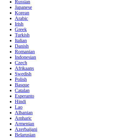
Russian
Japanese
Korean
Arabic
Irish
Greek
Turkish
Italian
Danish
Romanian
Indonesian
Czech
Afrikaans
Swedish
Polish
Basque
Catalan
Esperanto
Hindi
Lao
Albanian
Amharic
Armenian
Azerbaijani
Belarusian