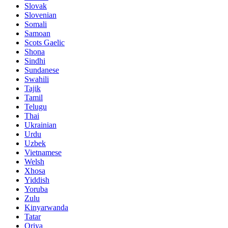
Slovak
Slovenian
Somali
Samoan
Scots Gaelic
Shona
Sindhi
Sundanese
Swahili
Tajik
Tamil
Telugu
Thai
Ukrainian
Urdu
Uzbek
Vietnamese
Welsh
Xhosa
Yiddish
Yoruba
Zulu
Kinyarwanda
Tatar
Oriya