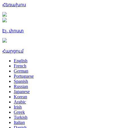
Հեռախոս
Էլ․ փոստ
Հարցում
English
French
German
Portuguese
Spanish
Russian
Japanese
Korean
Arabic
Irish
Greek
Turkish
Italian
Danish