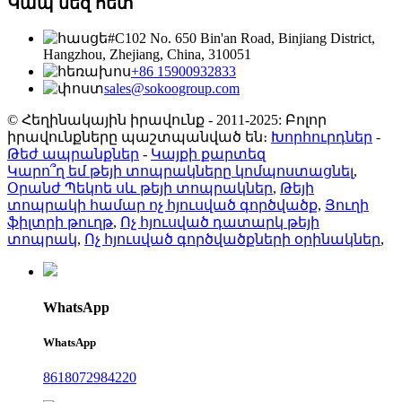
Կապ մեզ հետ
#C102 No. 650 Bin'an Road, Binjiang District,
Hangzhou, Zhejiang, China, 310051
+86 15900932833
sales@sokoogroup.com
© Հեղինակային իրավունք - 2011-2025: Բոլոր
իրավունքները պաշտպանված են։
Խորհուրդներ
-
Թեժ ապրանքներ
-
Կայքի քարտեզ
Կարո՞ղ եմ թեյի տոպրակները կոմպոստացնել
,
Օրանժ Պեկոե սև թեյի տոպրակներ
,
Թեյի
տոպրակի համար ոչ հյուսված գործվածք
,
Յուղի
ֆիլտրի թուղթ
,
Ոչ հյուսված դատարկ թեյի
տոպրակ
,
Ոչ հյուսված գործվածքների օրինակներ
,
WhatsApp
WhatsApp
8618072984220