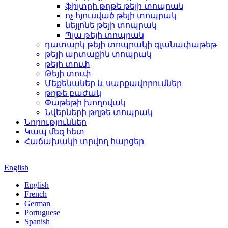
ֆիլտրի թղթե թեյի տոպրակ
ոչ հյուսված թեյի տոպրակ
նեյլոնե թեյի տոպրակ
Պլա թեյի տոպրակ
դատարկ թեյի տոպրակի գլանափաթեթ
թեյի արտաքին տոպրակ
թեյի տուփ
Թեյի տուփ
Մեքենաներ և սարքավորումներ
թղթե բաժակ
Փաթեթի խողովակ
Նվերների թղթե տոպրակ
Նորություններ
Կապ մեզ հետ
Հաճախակի տրվող հարցեր
English
English
French
German
Portuguese
Spanish