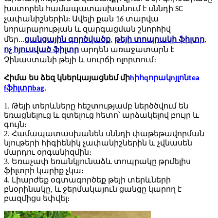
խստորեն համապատասխանում է սննդի SC
չափանիշներին: Ավելի քան 16 տարվա
նորարարության և զարգացման շնորհիվ
մեր...
ցանցային գործվածք
,
թեյի տոպրակի ֆիլտր
,
ոչ հյուսված ֆիլտր
արդեն առաջատարն է
Չինաստանի թեյի և սուրճի ոլորտում։
Հիմա ես ձեզ կներկայացնեմ մի
h
իհ
q
որակ
n
յլոն
t
ea
f
ֆիլտր
b
ag
.
1. Թեյի տերևները հեշտությամբ ներծծվում են
եռացնելուց և զտելուց հետո՝ արձակելով բույր և
գույն։
2. Համապատասխանեն սննդի փաթեթավորման
նյութերի հիգիենիկ չափանիշներին և չվնասեն
մարդու օրգանիզմին։
3. Եռաչափ եռանկյունաձև տոպրակը թրմելիս
ֆիլտրի կարիք չկա։
4. Լիարժեք օգտագործեք թեյի տերևների
բնօրինակը, և ջերմակայուն ցանցը կարող է
բազմիցս եփվել։