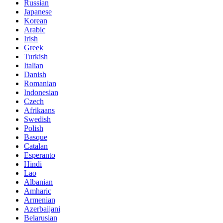
Russian
Japanese
Korean
Arabic
Irish
Greek
Turkish
Italian
Danish
Romanian
Indonesian
Czech
Afrikaans
Swedish
Polish
Basque
Catalan
Esperanto
Hindi
Lao
Albanian
Amharic
Armenian
Azerbaijani
Belarusian